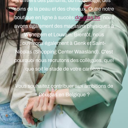
l'univers des parfums, du maquillage, des
soins de la peau et des cheveux. Outre notre
boutique en ligne à succès
douglas.be
, nous
avons également des magasins physiques à
Wijnegem et Louvain. Bientôt, nous
ouvrirons également à Genk et Saint-
Nicolas (Shopping Center Waasland). C'est
pourquoi nous recrutons des collègues, quel
que soit le stade de votre carrière !
Vous souhaitez contribuer aux ambitions de
Douglas en Belgique ?